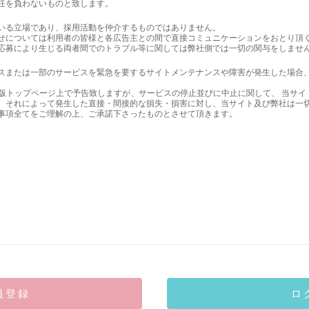
任を負わないものと致します。
いる立場であり、採用活動を仲介するものではありません。
せについては利用者の皆様と各広告主との間で直接コミュニケーションをおとり頂
応募により生じる両者間でのトラブル等に関しては弊社側では一切の関与をしませ
スまたは一部のサービスを緊急を要するサイトメンテナンスや障害が発生した場合
関西版トップページ上で予告致しますが、サービスの停止並びに中止に関して、 当サ
、それによって発生した直接・間接的な損失・損害に対し、当サイト及び弊社は一
事項全てをご理解の上、ご承諾下さったものとさせて頂きます。
】
員登録
ロ