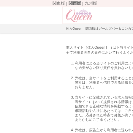
関東版
|
関西版
|
九州版
体入Queen｜関西版はガールズバー＆コン
求人サイト［体入Queen］（以下当サイ
全て利用者各自の責任において行うよう
利用者による当サイトのご利用によ
な過失がない限り責任を負わないも
弊社は、当サイトをご利用すること
弊社は、利用者へ信頼できる情報を
おりません。
当サイトに記載されている求人情報
当サイトにおいて提供される情報は
信頼できる正確な情報を掲載するよ
求職活動や入社にあたっては、ご自
また、応募された時点で募集が終了
あらかじめご了承ください。
弊社は、広告主から利用者に送られ