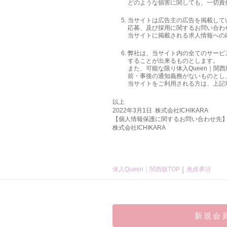
どのような損害に関しても、一切責
当サイトは広告主の広告を掲載して
応募、及び採用に関するお問い合わ
当サイトに掲載される求人情報への
弊社は、当サイト内の全てのサービ
することが出来るものとします。
また、可能な限り体入Queen｜
前・事後の通知義務がないものとし
当サイトをご利用される方は、上記
以上
2022年3月1日 株式会社ICHIKARA
【個人情報保護に関するお問い合わせ先
株式会社ICHIKARA
体入Queen｜関西版TOP
免責事項
新規会