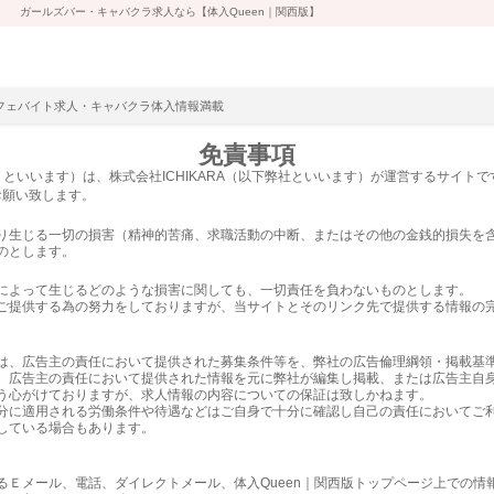
ガールズバー・キャバクラ求人なら【体入Queen｜関西版】
カフェバイト求人・キャバクラ体入情報満載
免責事項
トといいます）は、株式会社ICHIKARA（以下弊社といいます）が運営するサイト
お願い致します。
り生じる一切の損害（精神的苦痛、求職活動の中断、またはその他の金銭的損失を
のとします。
によって生じるどのような損害に関しても、一切責任を負わないものとします。
ご提供する為の努力をしておりますが、当サイトとそのリンク先で提供する情報の
は、広告主の責任において提供された募集条件等を、弊社の広告倫理綱領・掲載基
、広告主の責任において提供された情報を元に弊社が編集し掲載、または広告主自
う心がけておりますが、求人情報の内容についての保証は致しかねます。
分に適用される労働条件や待遇などはご自身で十分に確認し自己の責任においてご
している場合もあります。
るＥメール、電話、ダイレクトメール、体入Queen｜関西版トップページ上での情