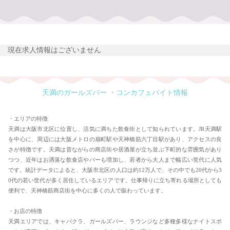
現在求人情報はございません
天満のガールズバー ・コンカフェバイト情報
・エリアの特徴
天満は大阪市北区に位置し、活気に満ちた飲食街として知られています。JR天満駅
を中心に、周辺には大阪メトロの扇町駅や天神橋筋六丁目駅があり、アクセスの良
さが特徴です。天満は昔ながらの商店街や居酒屋が立ち並ぶ下町的な雰囲気があり
つつ、近年はお洒落な飲食店やバーも増加し、若者から大人まで幅広い世代に人気
です。統計データによると、大阪市北区の人口は約12万人で、その中でも20代から3
0代の若い世代が多く居住しているエリアです。仕事帰りに立ち寄れる場所としても
便利で、天神橋筋商店街を中心に多くの人で賑わっています。
・お店の特徴
天満エリアでは、キャバクラ、ガールズバー、ラウンジなど多種多様なナイトスポ