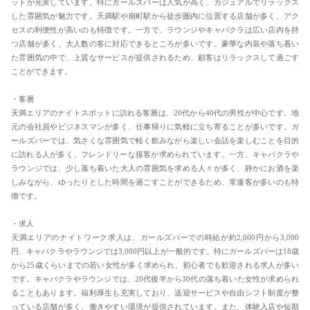
ットが充実しています。特にガールズバーは人気が高く、カジュアルでリラックス
した雰囲気が魅力です。天満駅や扇町駅から徒歩圏内に位置する店舗が多く、アク
セスの利便性が高いのも特徴です。一方で、ラウンジやキャバクラは広い店内を持
つ店舗が多く、大人数の客に対応できるところが多いです。豪華な内装や落ち着い
た雰囲気の中で、上質なサービスが提供されるため、顧客はリラックスして過ごす
ことができます​。
・客層
天満エリアのナイトスポットに訪れる客層は、20代から40代の男性が中心です。地
元の会社員やビジネスマンが多く、仕事帰りに気軽に立ち寄ることが多いです。ガ
ールズバーでは、気さくな雰囲気で軽く飲みながら楽しい会話を楽しむことを目的
に訪れる人が多く、フレンドリーな接客が求められています​。一方、キャバクラや
ラウンジでは、少し落ち着いた大人の雰囲気を求める人々が多く、静かにお酒を楽
しみながら、ゆったりとした時間を過ごすことができるため、常連客が多いのも特
徴です。
・求人
天満エリアのナイトワーク求人は、ガールズバーでの時給が約2,000円から3,000
円、キャバクラやラウンジでは3,000円以上が一般的です。特にガールズバーは18歳
から25歳くらいまでの若い女性が多く求められ、初心者でも歓迎される求人が多い
です。キャバクラやラウンジでは、20代後半から30代の落ち着いた女性が求められ
ることもあります。福利厚生も充実しており、送迎サービスや自由シフト制度が整
っている店舗が多く、働きやすい環境が提供されています。また、体験入店や短期