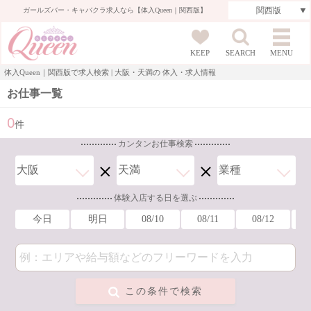
ガールズバー・キャバクラ求人なら【体入Queen｜関西版】
KEEP
SEARCH
MENU
体入Queen｜関西版で求人検索 | 大阪・天満の 体入・求人情報
お仕事一覧
0
件
カンタンお仕事検索
体験入店する日を選ぶ
今日
明日
08/10
08/11
08/12
この条件で検索